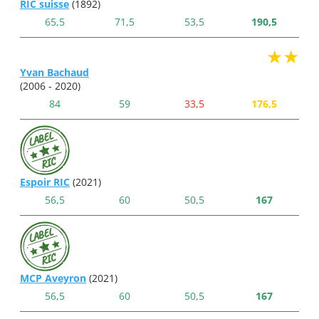
RIC suisse
(1892)
65,5
71,5
53,5
190,5
★★
Yvan Bachaud
(2006 - 2020)
84
59
33,5
176,5
Espoir RIC
(2021)
56,5
60
50,5
167
MCP Aveyron
(2021)
56,5
60
50,5
167