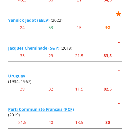
★
Yannick Jadot (EELV)
(2022)
24
53
15
92
-
Jacques Cheminade (S&P)
(2019)
33
29
21,5
83,5
-
Uruguay
(1934, 1967)
39
32
11,5
82,5
-
Parti Communiste Français (PCF)
(2019)
21,5
40
18,5
80