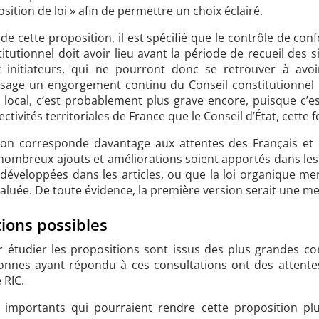
ition de loi » afin de permettre un choix éclairé.
 de cette proposition, il est spécifié que le contrôle de con
itutionnel doit avoir lieu
avant
la période de recueil des s
x initiateurs, qui ne pourront donc se retrouver à avoir
résage un engorgement continu du Conseil constitutionne
 local, c’est probablement plus grave encore, puisque c’e
tivités territoriales de France que le Conseil d’État, cette f
on corresponde davantage aux attentes des Français et o
nombreux ajouts et améliorations soient apportés dans les 
développées dans les articles, ou que la loi organique me
valuée. De toute évidence, la première version serait une mei
tions possibles
r étudier les propositions sont issus des plus grandes con
onnes ayant répondu à ces consultations ont des attentes
 RIC.
 importants qui pourraient rendre cette proposition pl