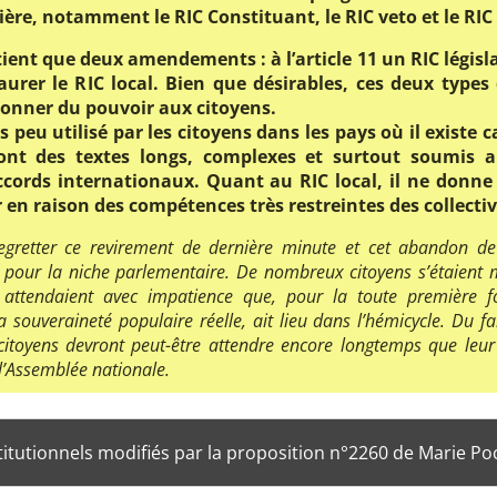
ère, notamment le RIC Constituant, le RIC veto et le RIC 
ient que deux amendements : à l’article 11 un RIC législat
taurer le RIC local. Bien que désirables, ces deux types
donner du pouvoir aux citoyens.
ès peu utilisé par les citoyens dans les pays où il existe c
sont des textes longs, complexes et surtout soumis au
ccords internationaux. Quant au RIC local, il ne donne
 en raison des compétences très restreintes des collectivi
retter ce revirement de dernière minute et cet abandon de
) pour la niche parlementaire. De nombreux citoyens s’étaient m
 attendaient avec impatience que, pour la toute première f
la souveraineté populaire réelle, ait lieu dans l’hémicycle. Du f
citoyens devront peut-être attendre encore longtemps que leur 
 l’Assemblée nationale.
nstitutionnels modifiés par la proposition n°2260 de Marie P