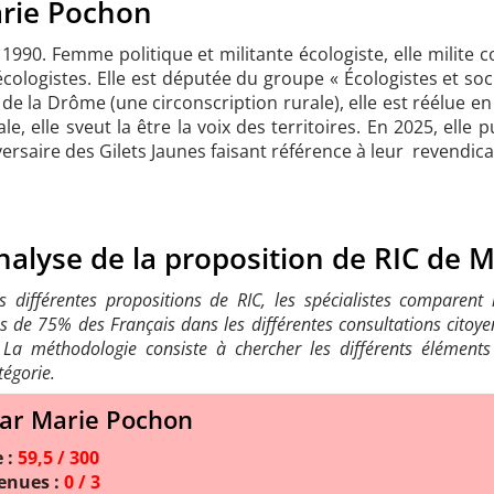
rie Pochon
990. Femme politique et militante écologiste, elle milite co
logistes. Elle est députée du groupe « Écologistes et soci
 de la Drôme (une circonscription rurale), elle est réélue e
le, elle sveut la être la voix des territoires. En 2025, elle p
versaire des Gilets Jaunes faisant référence à leur revendic
nalyse de la proposition de RIC de 
s différentes propositions de RIC, les spécialistes comparent l
s de 75% des Français dans les différentes consultations citoy
.
La méthodologie consiste à chercher les différents éléments
tégorie.
ar Marie Pochon
 :
59,5 / 300
enues :
0 / 3